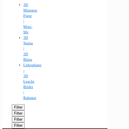
3D
Miniatur
Figur
|
Mini-
Me
3D
Statue
|
3D
Büste
Lithophane
-
3D
Leucht
Bilder
|
Rahmen
Filter
Filter
Filter
Filter