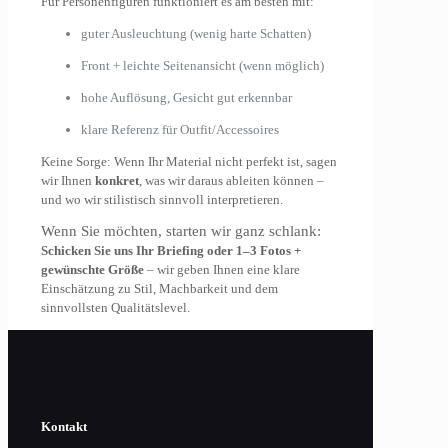
Für Personenfiguren funktioniert es am besten mit:
guter Ausleuchtung (wenig harte Schatten)
Front + leichte Seitenansicht (wenn möglich)
hohe Auflösung, Gesicht gut erkennbar
klare Referenz für Outfit/Accessoires
Keine Sorge: Wenn Ihr Material nicht perfekt ist, sagen
wir Ihnen
konkret
, was wir daraus ableiten können –
und wo wir stilistisch sinnvoll interpretieren.
Wenn Sie möchten, starten wir ganz schlank:
Schicken Sie uns Ihr Briefing oder 1–3 Fotos +
gewünschte Größe
– wir geben Ihnen eine klare
Einschätzung zu Stil, Machbarkeit und dem
sinnvollsten Qualitätslevel.
Kontakt