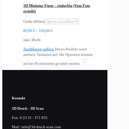
3D Miniatur Figur – einfarbig (Vom Foto
erstellt)
Größe (Höhe)
80,00
€
–
160,00
€
inkl. MwSt.
Ausführung wählen
Dieses Produkt weist
mehrere Varianten auf. Die Optionen können
auf der Produktseite gewählt werden
Kontakt
3D Druck - 3D Scan
Fon: 0 23 31 - 371 855
Mail: info@3d-druck-scan.com